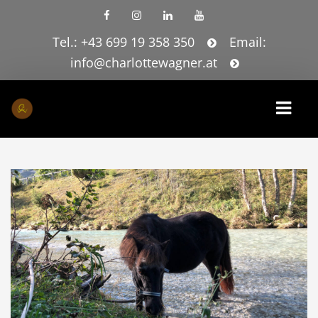
Tel.: +43 699 19 358 350
Email:
info@charlottewagner.at
HOME
LEISTUNGEN
AUSBILDUNGSZENTRUM
JOBS
BLOG