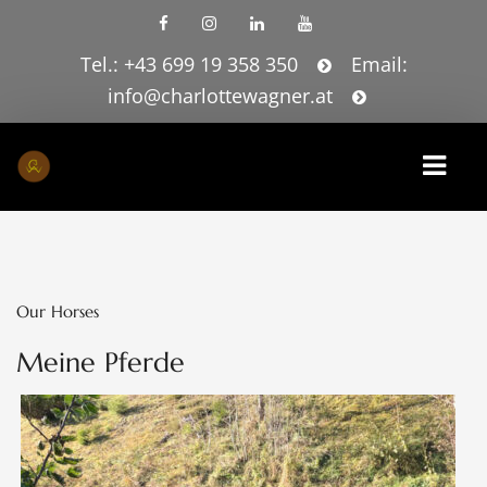
Tel.: +43 699 19 358 350
Email:
info@charlottewagner.at
HOME
LEISTUNGEN
Our Horses
AUSBILDUNGSZENTRUM
Meine Pferde
JOBS
BLOG